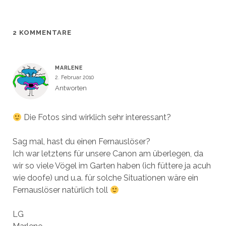
g
g
r
e
e
e
g
r
ö
ö
e
g
f
f
ö
e
f
f
f
ö
n
n
f
f
2 KOMMENTARE
e
e
n
f
t
t
e
n
)
)
t
e
)
t
)
MARLENE
2. Februar 2010
Antworten
Die Fotos sind wirklich sehr interessant?
Sag mal, hast du einen Fernauslöser?
Ich war letztens für unsere Canon am überlegen, da
wir so viele Vögel im Garten haben (ich füttere ja acuh
wie doofe) und u.a. für solche Situationen wäre ein
Fernauslöser natürlich toll
LG