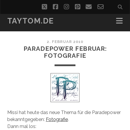
twitter
facebook
instagram
pinterest
email
email-
form
TAYTOM.DE
2. FEBRUAR 2010
PARADEPOWER FEBRUAR:
FOTOGRAFIE
Missi hat heute das neue Thema für die Paradepower
bekanntgegeben:
Fotografie
.
Dann mal los: