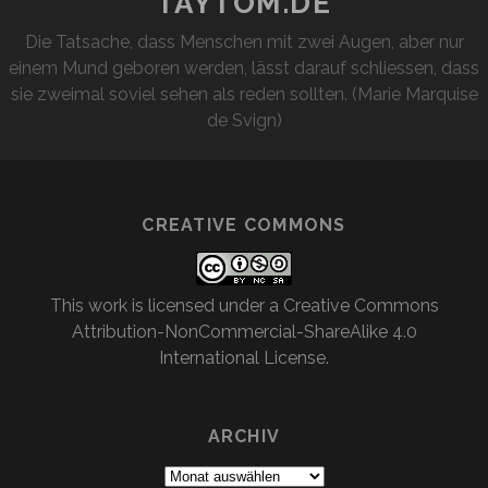
TAYTOM.DE
Die Tatsache, dass Menschen mit zwei Augen, aber nur
einem Mund geboren werden, lässt darauf schliessen, dass
sie zweimal soviel sehen als reden sollten. (Marie Marquise
de Svign)
CREATIVE COMMONS
This work is licensed under a
Creative Commons
Attribution-NonCommercial-ShareAlike 4.0
International License
.
ARCHIV
Archiv