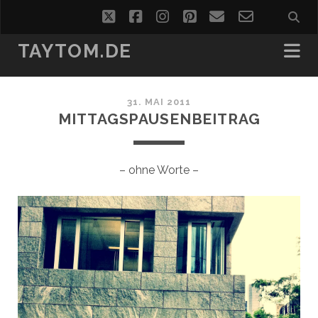
twitter
facebook
instagram
pinterest
email
email-
form
TAYTOM.DE
31. MAI 2011
MITTAGSPAUSENBEITRAG
– ohne Worte –