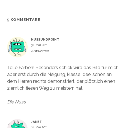
g
g
r
e
e
e
g
r
ö
ö
e
g
f
f
ö
e
f
f
f
ö
n
n
f
f
5 KOMMENTARE
e
e
n
f
t
t
e
n
)
)
t
e
)
t
)
NUSSUNDPOINT
31. Mai 2011
Antworten
Tolle Farben! Besonders schick wird das Bild für mich
aber erst durch die Neigung, klasse Idee, schön an
dem Herren rechts demonstriert, der plötzlich einen
ziemlich fiesen Weg zu meistern hat.
Die Nuss
JANET
31. Mai 2011