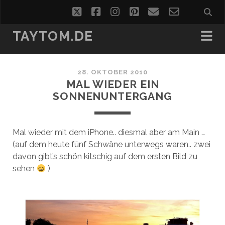
twitter
facebook
instagram
pinterest
email
email-
form
TAYTOM.DE
28. OKTOBER 2010
MAL WIEDER EIN
SONNENUNTERGANG
Mal wieder mit dem iPhone.. diesmal aber am Main …
(auf dem heute fünf Schwäne unterwegs waren.. zwei
davon gibt’s schön kitschig auf dem ersten Bild zu
sehen
)