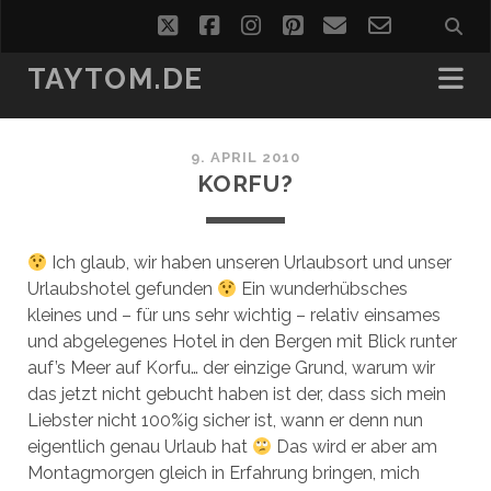
twitter
facebook
instagram
pinterest
email
email-
form
TAYTOM.DE
9. APRIL 2010
KORFU?
Ich glaub, wir haben unseren Urlaubsort und unser
Urlaubshotel gefunden
Ein wunderhübsches
kleines und – für uns sehr wichtig – relativ einsames
und abgelegenes Hotel in den Bergen mit Blick runter
auf’s Meer auf Korfu… der einzige Grund, warum wir
das jetzt nicht gebucht haben ist der, dass sich mein
Liebster nicht 100%ig sicher ist, wann er denn nun
eigentlich genau Urlaub hat
Das wird er aber am
Montagmorgen gleich in Erfahrung bringen, mich