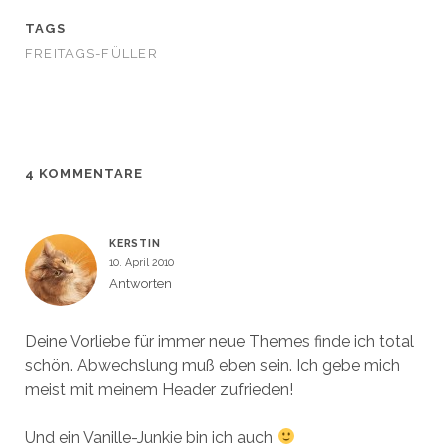
e
e
u
e
m
m
e
u
F
F
m
e
TAGS
e
e
F
m
n
n
e
F
FREITAGS-FÜLLER
s
s
n
e
t
t
s
n
e
e
t
s
r
r
e
t
g
g
r
e
e
e
g
r
ö
ö
e
g
f
f
ö
e
f
f
f
ö
n
n
f
f
4 KOMMENTARE
e
e
n
f
t
t
e
n
)
)
t
e
)
t
)
KERSTIN
10. April 2010
Antworten
Deine Vorliebe für immer neue Themes finde ich total
schön. Abwechslung muß eben sein. Ich gebe mich
meist mit meinem Header zufrieden!
Und ein Vanille-Junkie bin ich auch