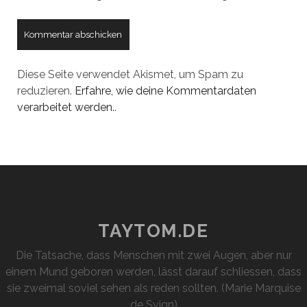
Diese Seite verwendet Akismet, um Spam zu
reduzieren.
Erfahre, wie deine Kommentardaten
verarbeitet werden.
.
TAYTOM.DE
Die Tatsache, dass Menschen mit zwei Augen, aber nur
einem Mund geboren werden, lässt darauf schliessen, dass
sie zweimal soviel sehen als reden sollten. (Marie Marquise
de Svign)