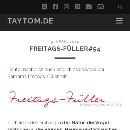
twitter
facebook
instagram
pinterest
email
email-
form
TAYTOM.DE
9. APRIL 2010
FREITAGS-FÜLLER#54
Heute mache ich auch endlich mal wieder bei
Barbara’s Freitags-Füller mit.
1. Ich liebe den Frühling in
der Natur, die Vögel
zwitschern, die Blumen, Bäume und Sträucher