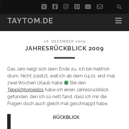
twitter
facebook
instagram
pinterest
email
email-
form
TAYTOM.DE
28. DEZEMBER 2009
JAHRESRÜCKBLICK 2009
Das Jahr neigt sich dem Ende zu.. ich bin heilfroh
drum. Nicht zuletzt, weil ich ab dem 04.01. erst mal
zwei Wochen Urlaub habe
Bei den
Teppichtorpedos
habe ich einen Jahresrückblick
gefunden, den ich so nett fand, dass ich mir die
Fragen doch auch gleich mal geschnappt habe.
RÜCKBLICK