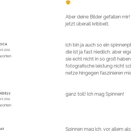
Aber deine Bilder gefallen mir
jetzt überall kribbelt.
ich bin ja auch so ein spinnenp
EICA
ril 2011
die ist ja fast niedlich. aber ei
worten
sie echt nicht in so groß haben
fotografische leistung nicht sc
netze hingegen faszinieren mi
ganz toll! Ich mag Spinnen!
NDE77
ril 2011
worten
Spinnen mag ich, vor allem al
42