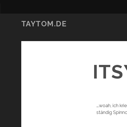
TAYTOM.DE
ITS
….woah, ich kr
ständig Spinnc