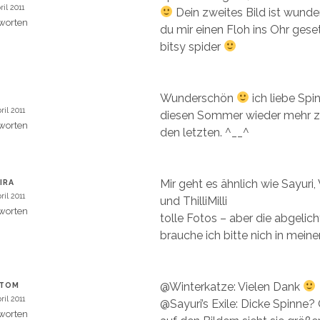
ril 2011
Dein zweites Bild ist wunder
worten
du mir einen Floh ins Ohr geset
bitsy spider
Wunderschön
ich liebe Spi
I
ril 2011
diesen Sommer wieder mehr z
worten
den letzten. ^__^
Mir geht es ähnlich wie Sayuri
IRA
ril 2011
und ThilliMilli
worten
tolle Fotos – aber die abgelich
brauche ich bitte nich in mein
@Winterkatze: Vielen Dank
YTOM
ril 2011
@Sayuri’s Exile: Dicke Spinne?
worten