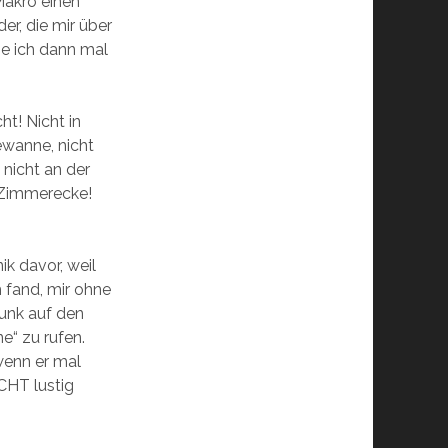
akro einen
er, die mir über
e ich dann mal
ht! Nicht in
ewanne, nicht
 nicht an der
r Zimmerecke!
nik davor, weil
 fand, mir ohne
unk auf den
e“ zu rufen.
wenn er mal
CHT lustig