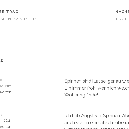
p
z
u
BEITRAG
t
NÄCH
e
i
OME NEW KITSCH?
FRÜH
l
e
n
W
(
W
i
r
d
i
n
n
e
RE
u
m
e
m
F
e
Spinnen sind klasse, genau wie
NE
n
s
pril 2011
Bin immer froh, wenn ich welch
t
e
worten
Wohnung finde!
r
g
e
ö
f
f
Ich hab Angst vor Spinnen. Ab
KE
n
e
ril 2011
auch schon einmal sehr überra
t
)
worten