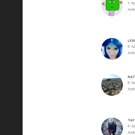
7. Ap
Ant
LEX
6. Ap
Ant
NAT
6. Ap
Ant
TA
6. Ap
Ant