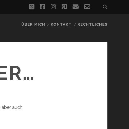
twitter
facebook
instagram
pinterest
email
email-
form
ÜBER MICH
KONTAKT
RECHTLICHES
DER…
e aber auch