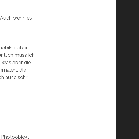
! Auch wenn es
hobiker. aber
gentlich muss ich
. was aber die
hmälert. die
ch auhc sehr!
s Photoobjekt