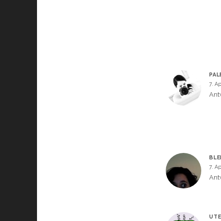
PAL
7. Ap
Ant
BLE
7. Ap
Ant
UTE