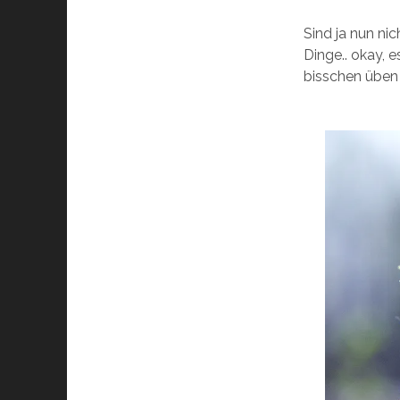
Sind ja nun ni
Dinge.. okay, e
bisschen übe