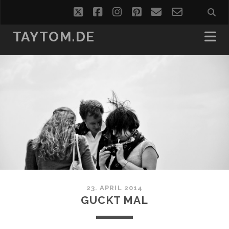
twitter
facebook
instagram
pinterest
email
email-
form
TAYTOM.DE
23. APRIL 2014
GUCKT MAL