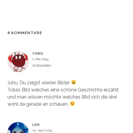
r
r
e
t
g
g
r
e
e
e
g
r
ö
ö
e
g
f
f
ö
e
f
f
f
ö
n
n
f
f
e
e
n
f
t
t
e
n
6 KOMMENTARE
)
)
t
e
)
t
)
CHRIS
1. Mai 2014
Antworten
Juhu. Du zeigst wieder Bilder
Tolles Bild welches eine schöne Geschichte erzählt
und man wissen möchte welches Bild sich die drei
wohl da gerade an schauen.
LEXI
25. April 2014