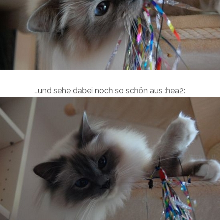
…und sehe dabei noch so schön aus :hea2: