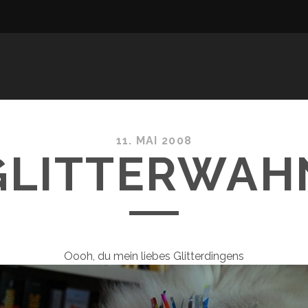
11. MAI 2008
GLITTERWAH
Oooh, du mein liebes Glitterdingens