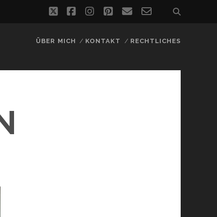
twitter
facebook
instagram
pinterest
email
email-
form
ÜBER MICH
KONTAKT
RECHTLICHES
N