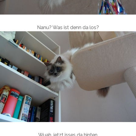
Nanu? Was ist denn da los?
Wuah, jetzt isses da hinten