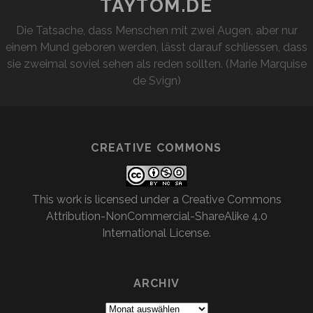
TAYTOM.DE
Die Tatsache, dass Menschen mit zwei Augen, aber nur
einem Mund geboren werden, lässt darauf schliessen, dass
sie zweimal soviel sehen als reden sollten. (Marie Marquise
de Svign)
CREATIVE COMMONS
This work is licensed under a
Creative Commons
Attribution-NonCommercial-ShareAlike 4.0
International License
.
ARCHIV
Archiv