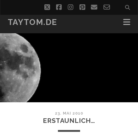
twitter
facebook
instagram
pinterest
email
email-
form
TAYTOM.DE
23. MAI 2010
ERSTAUNLICH…