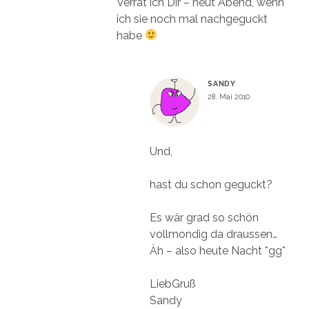
Verrat ich Dir – heut Abend, wenn
ich sie noch mal nachgeguckt
habe
SANDY
28. Mai 2010
Und,
hast du schon geguckt?
Es wär grad so schön
vollmondig da draussen…
Äh – also heute Nacht *gg*
LiebGruß
Sandy