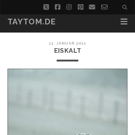
twitter
facebook
instagram
pinterest
email
email-
form
TAYTOM.DE
11. JANUAR 2011
EISKALT