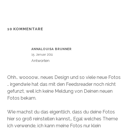
e
e
u
e
m
m
e
u
F
F
m
e
e
e
F
m
n
n
e
F
s
s
n
e
t
t
s
n
e
e
t
s
r
r
e
t
10 KOMMENTARE
g
g
r
e
e
e
g
r
ö
ö
e
g
f
f
ö
e
f
f
f
ö
n
n
f
f
ANNALOUISA BRUNNER
e
e
n
f
15. Januar 2011
t
t
e
n
)
)
t
e
Antworten
)
t
)
Ohh.. woooow.. neues Design und so viele neue Fotos
.. irgendwie hat das mit den Feedsreader noch nicht
gefunzt, weil ich keine Meldung von Deinen neuen
Fotos bekam.
Wie machst du das eigentlich, dass du deine Fotos
hier so groß reinstellen kannst… Egal welches Theme
ich verwende, ich kann meine Fotos nur klein