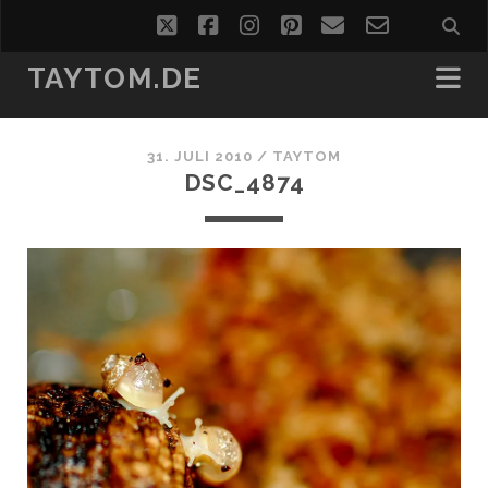
twitter
facebook
instagram
pinterest
email
email-
form
TAYTOM.DE
31. JULI 2010 /
TAYTOM
DSC_4874