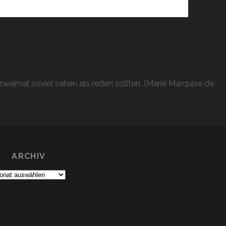
weimal soviel sehen als reden sollten. (Marie Marquise de
ARCHIV
chiv