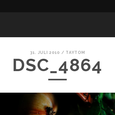
31. JULI 2010 /
TAYTOM
DSC_4864