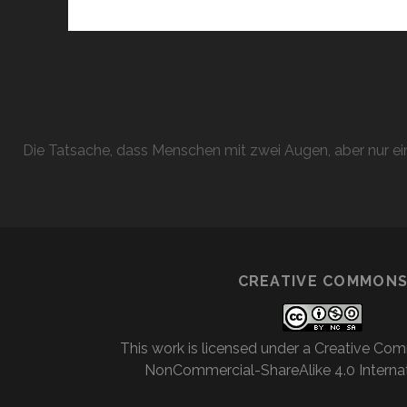
Die Tatsache, dass Menschen mit zwei Augen, aber nur ein
CREATIVE COMMON
This work is licensed under a
Creative Com
NonCommercial-ShareAlike 4.0 Internat