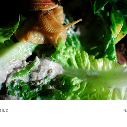
BILD
N