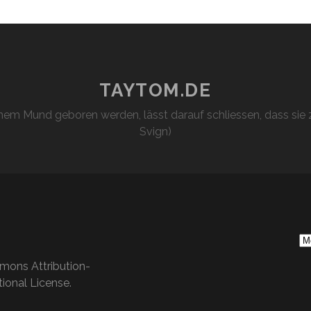
TAYTOM.DE
em Mund geboren werden, lässt darauf schliessen, dass sie z
Svign)
S
Ar
mons Attribution-
ional License
.