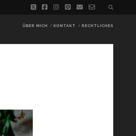
twitter
facebook
instagram
pinterest
email
email-
form
ÜBER MICH
KONTAKT
RECHTLICHES