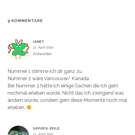
g
g
r
e
e
e
g
r
ö
ö
e
g
f
f
ö
e
f
f
f
ö
n
n
f
f
9 KOMMENTARE
e
e
n
f
t
t
e
n
)
)
t
e
)
t
)
JANET
22. April 2010
Antworten
Nummer 1 stimme ich dir ganz zu.
Nummer 2 wäre Vancouver/ Kanada
Bei Nummer 3 hätte ich einige Sachen die ich gern
nochmal erleben würde. Nicht das ich zwingend was
ändern würde, sondern gern diese Momente noch mal
erleben.
SAYURIS-EXILE
22. April 2010