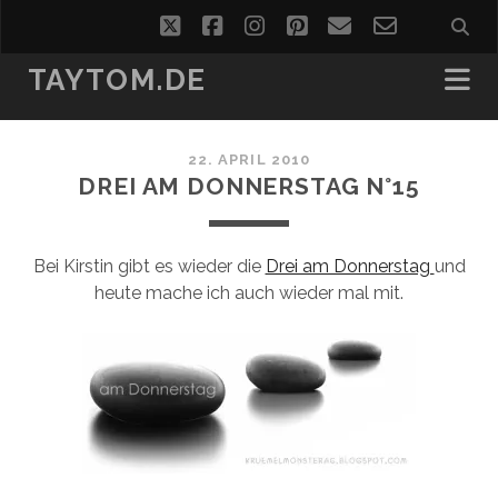
twitter
facebook
instagram
pinterest
email
email-
form
TAYTOM.DE
22. APRIL 2010
DREI AM DONNERSTAG N°15
Bei Kirstin gibt es wieder die
Drei am Donnerstag
und
heute mache ich auch wieder mal mit.