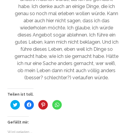
habe. Ich denke auch an einige Dinge, die ich
genau so noch mal erleben wollen würde. Kann
aber auch hier nicht sagen, dass ich das
wiederholen möchte. Ich glaube, ich würde
dieses Angebot sogar ablehnen. Ich führe ein
gutes Leben, kann mich nicht beklagen. Und ich
führe dieses Leben, eben weil ich Dinge so
gemacht habe, wie ich sie gemacht habe. Hätte
ich nur eine Sache anders gemacht, wer weiß,
ob mein Leben dann nicht auch völlig anders
(besser? schlechter?) verlaufen würde.
Teilen ist toll.
K
K
K
K
l
l
l
l
i
i
i
i
c
c
c
c
k
k
k
k
,
,
,
e
Gefällt mir:
u
u
u
n
m
m
m
,
Wird geladen …
ü
a
a
u