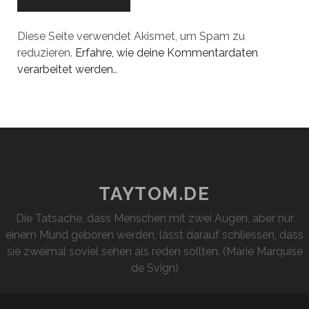
Diese Seite verwendet Akismet, um Spam zu
reduzieren.
Erfahre, wie deine Kommentardaten
verarbeitet werden.
.
TAYTOM.DE
Die Tatsache, dass Menschen mit zwei Augen, aber nur
einem Mund geboren werden, lässt darauf schliessen, dass
sie zweimal soviel sehen als reden sollten. (Marie Marquise
de Svign)