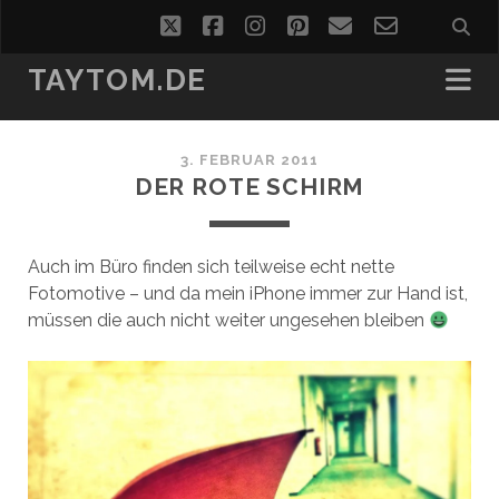
twitter
facebook
instagram
pinterest
email
email-
form
TAYTOM.DE
3. FEBRUAR 2011
DER ROTE SCHIRM
Auch im Büro finden sich teilweise echt nette
Fotomotive – und da mein iPhone immer zur Hand ist,
müssen die auch nicht weiter ungesehen bleiben