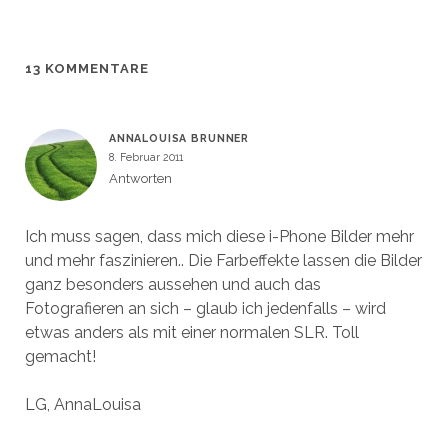
g
g
r
e
e
e
g
r
ö
ö
e
g
f
f
ö
e
f
f
f
ö
n
n
f
f
13 KOMMENTARE
e
e
n
f
t
t
e
n
)
)
t
e
)
t
)
ANNALOUISA BRUNNER
8. Februar 2011
Antworten
Ich muss sagen, dass mich diese i-Phone Bilder mehr
und mehr faszinieren.. Die Farbeffekte lassen die Bilder
ganz besonders aussehen und auch das
Fotografieren an sich – glaub ich jedenfalls – wird
etwas anders als mit einer normalen SLR. Toll
gemacht!
LG, AnnaLouisa