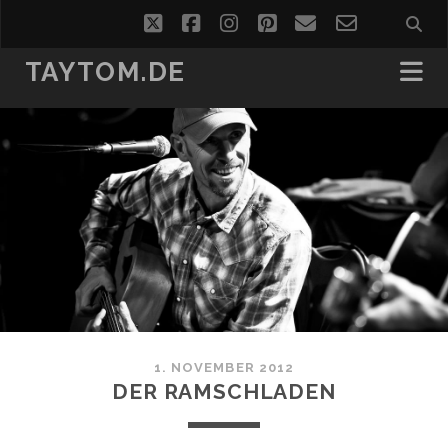
twitter
facebook
instagram
pinterest
email
email-
form
TAYTOM.DE
1. NOVEMBER 2012
DER RAMSCHLADEN