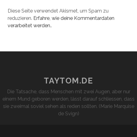
Diese Seite verwendet Akismet, um Spam zu
reduzieren.
Erfahre, wie deine Kommentardaten
verarbeitet werden.
.
TAYTOM.DE
Die Tatsache, dass Menschen mit zwei Augen, aber nur
einem Mund geboren werden, lässt darauf schliessen, dass
sie zweimal soviel sehen als reden sollten. (Marie Marquise
de Svign)