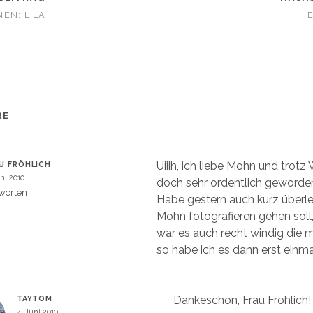
e
i
EN: LILA
l
e
n
W
(
W
i
r
d
i
n
n
e
RE
u
m
e
m
F
e
Uiiih, ich liebe Mohn und trotz 
U FRÖHLICH
n
s
uni 2010
doch sehr ordentlich geworde
t
e
worten
Habe gestern auch kurz überle
r
g
Mohn fotografieren gehen soll,
e
ö
war es auch recht windig die m
f
f
so habe ich es dann erst einm
n
e
t
)
Dankeschön, Frau Fröhlich!
TAYTOM
4. Juni 2010