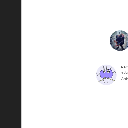
NAT
3. J
Ant