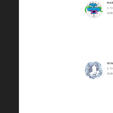
MAR
3. J
Ant
WIN
3. J
Ant