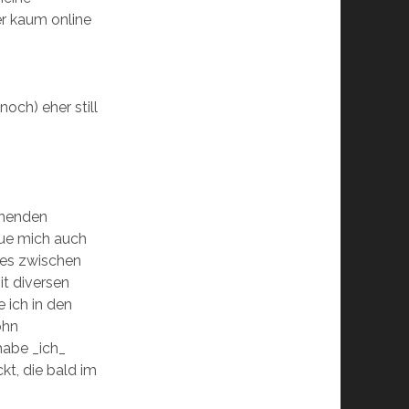
r kaum online
noch) eher still
fnenden
reue mich auch
 es zwischen
it diversen
 ich in den
ohn
habe _ich_
t, die bald im