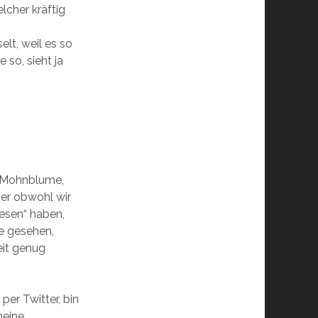
lcher kräftig
lt, weil es so
 so, sieht ja
e Mohnblume,
er obwohl wir
iesen“ haben,
ne gesehen,
eit genug
 per Twitter, bin
 meine