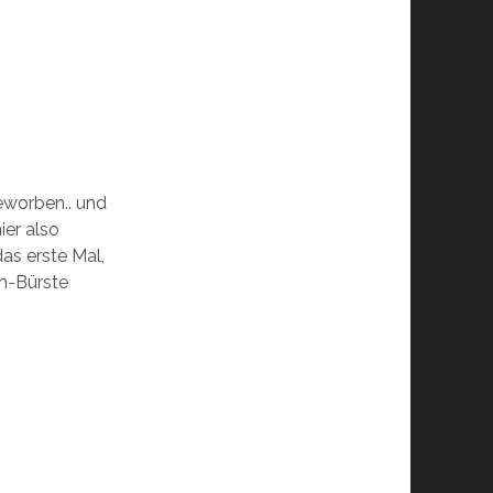
worben.. und
ier also
das erste Mal,
en-Bürste