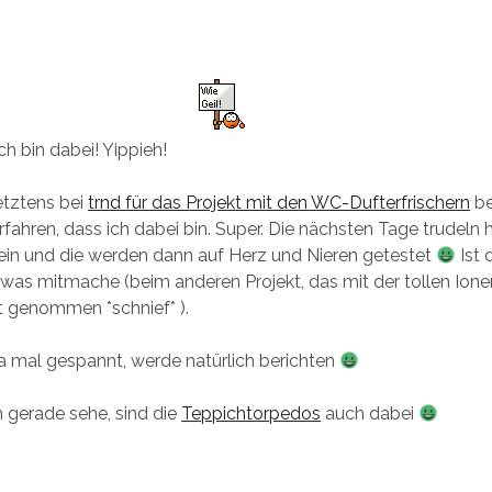
Ich bin dabei! Yippieh!
etztens bei
trnd für das Projekt mit den WC-Dufterfrischern
be
fahren, dass ich dabei bin. Super. Die nächsten Tage trudeln h
 ein und die werden dann auf Herz und Nieren getestet
Ist 
owas mitmache (beim anderen Projekt, das mit der tollen Ion
t genommen *schnief* ).
 ja mal gespannt, werde natürlich berichten
h gerade sehe, sind die
Teppichtorpedos
auch dabei