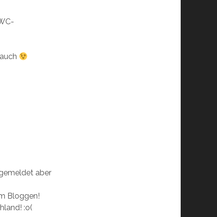
 WC-
 auch
 gemeldet aber
om Bloggen!
hland! :o(