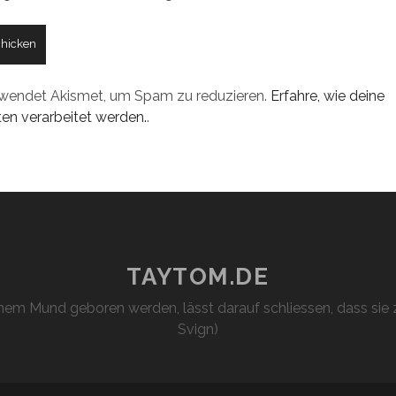
rwendet Akismet, um Spam zu reduzieren.
Erfahre, wie deine
n verarbeitet werden.
.
TAYTOM.DE
em Mund geboren werden, lässt darauf schliessen, dass sie z
Svign)