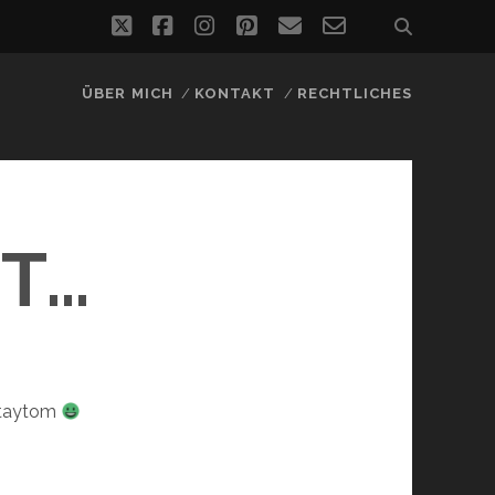
twitter
facebook
instagram
pinterest
email
email-
form
ÜBER MICH
KONTAKT
RECHTLICHES
T…
 taytom