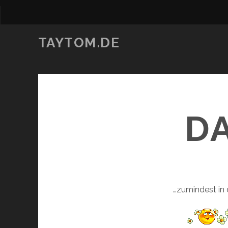
TAYTOM.DE
D
…zumindest in