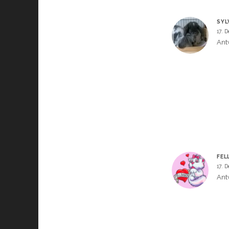
SYL
17. 
Ant
FEL
17. 
Ant