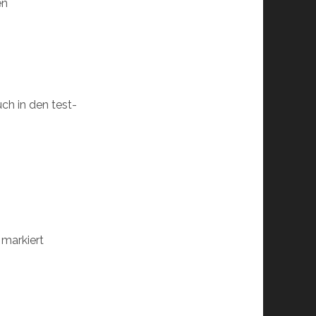
en
h in den test-
markiert