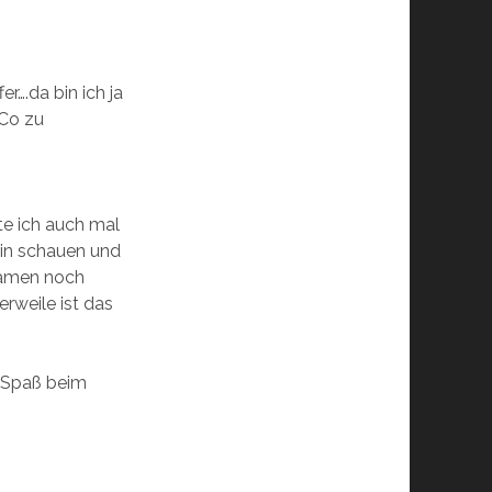
r….da bin ich ja
Co zu
lte ich auch mal
rein schauen und
kamen noch
rweile ist das
l Spaß beim