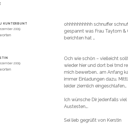
n
e
E
u
m
e
m
F
e
ohhhhhhhhhh schnuffer schnuffe
U KUNTERBUNT
n
s
Dezember 2009
gespannt was Frau Taytom & 
t
e
worten
berichten hat …
r
g
e
ö
f
f
Och wie schön – vielleicht sol
STIN
n
e
Dezember 2009
wieder hier und dort bei trnd 
t
)
worten
mich bewerben.. am Anfang 
immer Einladungen dazu. Mittle
leider ziemlich eingeschlafen…
Ich wünsche Dir jedenfalls vie
Austesten….
Sei lieb gegrüßt von Kerstin