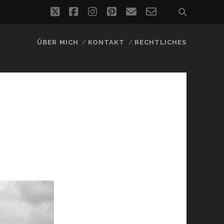
twitter
facebook
instagram
pinterest
email
email-
form
ÜBER MICH
KONTAKT
RECHTLICHES