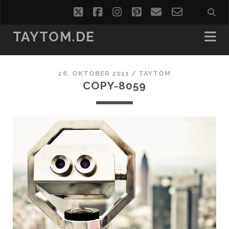
twitter
facebook
instagram
pinterest
email
email-
form
TAYTOM.DE
26. OKTOBER 2011 /
TAYTOM
COPY-8059