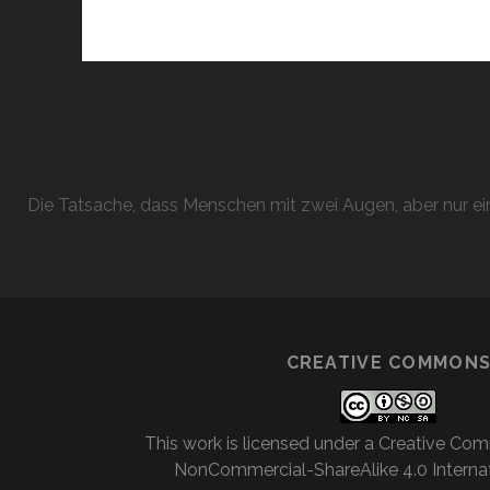
Die Tatsache, dass Menschen mit zwei Augen, aber nur ein
CREATIVE COMMON
This work is licensed under a
Creative Com
NonCommercial-ShareAlike 4.0 Internat