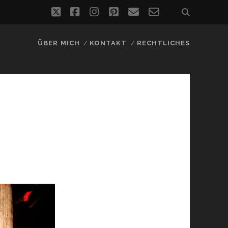
twitter
facebook
instagram
pinterest
email
email-
form
ÜBER MICH
KONTAKT
RECHTLICHES