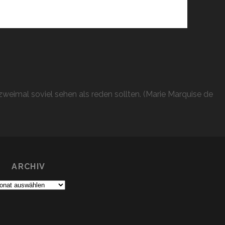
weimal soviel sehen als reden sollten. (Marie Marquise de
ARCHIV
chiv