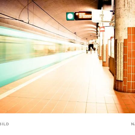
BILD
N