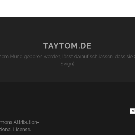
TAYTOM.DE
em Mund geboren werden, lässt darauf schliessen, dass sie z
Svign)
S
Ar
mons Attribution-
ional License
.