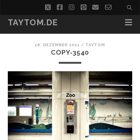
twitter
facebook
instagram
pinterest
email
email-
form
TAYTOM.DE
18. DEZEMBER 2011 /
TAYTOM
COPY-3540