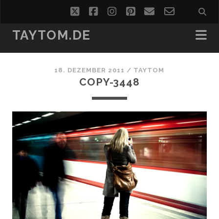
twitter
facebook
instagram
pinterest
email
email-
form
TAYTOM.DE
18. DEZEMBER 2011 /
TAYTOM
COPY-3448