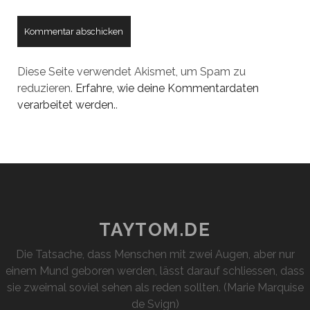
Diese Seite verwendet Akismet, um Spam zu
reduzieren.
Erfahre, wie deine Kommentardaten
verarbeitet werden.
.
TAYTOM.DE
Die Tatsache, dass Menschen mit zwei Augen, aber nur
einem Mund geboren werden, lässt darauf schliessen, dass
sie zweimal soviel sehen als reden sollten. (Marie Marquise
de Svign)