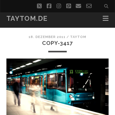
twitter
facebook
instagram
pinterest
email
email-
form
TAYTOM.DE
18. DEZEMBER 2011 /
TAYTOM
COPY-3417