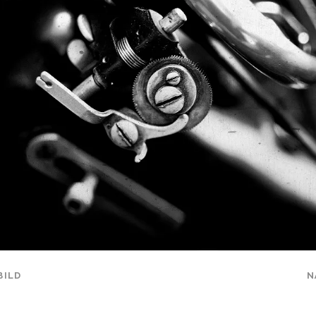
BILD
N