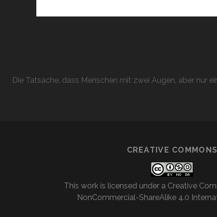
Die Tatsache, dass Menschen mit zwei Augen, aber nur ein
CREATIVE COMMON
This work is licensed under a
Creative Com
NonCommercial-ShareAlike 4.0 Internat