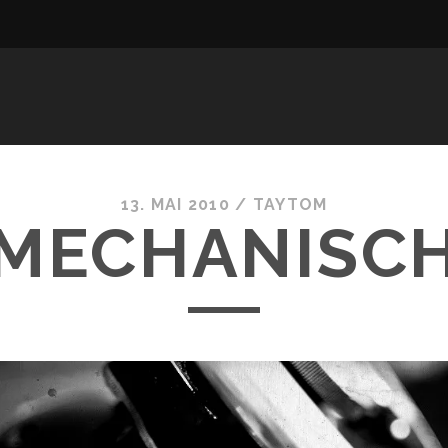
13. MAI 2010 /
TAYTOM
MECHANISC