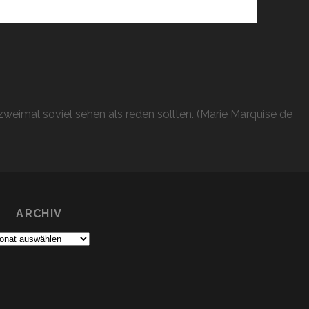
weimal soviel sehen als reden sollten. (Marie Marquise de
ARCHIV
chiv