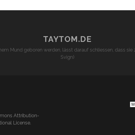
TAYTOM.DE
em Mund geboren werden, lässt darauf schliessen, dass sie z
Svign)
S
Ar
mons Attribution-
ional License
.