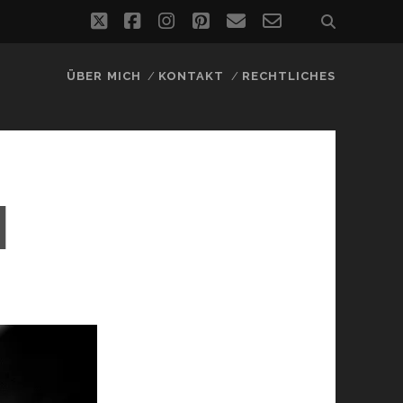
twitter
facebook
instagram
pinterest
email
email-
form
ÜBER MICH
KONTAKT
RECHTLICHES
H