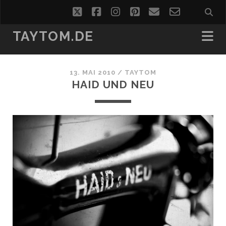
twitter
facebook
instagram
pinterest
email
email-
form
TAYTOM.DE
13. MAI 2010 /
TAYTOM
HAID UND NEU