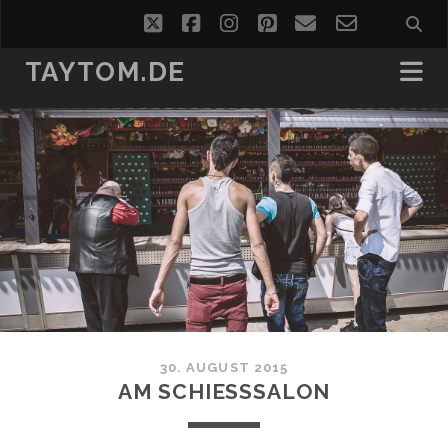
twitter
facebook
instagram
pinterest
email
email-
form
TAYTOM.DE
30. AUGUST 2015
AM SCHIESSSALON