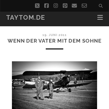
twitter
facebook
instagram
pinterest
email
email-
form
TAYTOM.DE
19. JUNI 2011
WENN DER VATER MIT DEM SOHNE