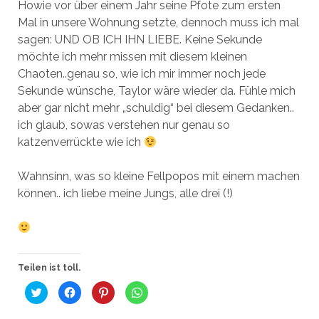
Howie vor über einem Jahr seine Pfote zum ersten
Mal in unsere Wohnung setzte, dennoch muss ich mal
sagen: UND OB ICH IHN LIEBE. Keine Sekunde
möchte ich mehr missen mit diesem kleinen
Chaoten..genau so, wie ich mir immer noch jede
Sekunde wünsche, Taylor wäre wieder da. Fühle mich
aber gar nicht mehr „schuldig“ bei diesem Gedanken..
ich glaub, sowas verstehen nur genau so
katzenverrückte wie ich
Wahnsinn, was so kleine Fellpopos mit einem machen
können.. ich liebe meine Jungs, alle drei (!)
Teilen ist toll.
K
K
K
K
l
l
l
l
i
i
i
i
c
c
c
c