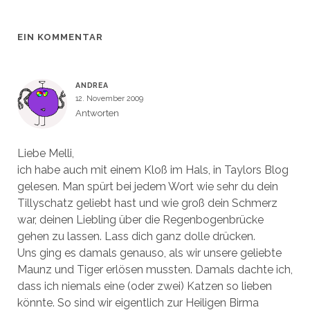
n
n
e
F
s
s
n
e
t
t
s
n
e
e
t
s
r
r
e
t
EIN KOMMENTAR
g
g
r
e
e
e
g
r
ö
ö
e
g
f
f
ö
e
f
f
f
ö
n
n
f
f
ANDREA
e
e
n
f
12. November 2009
t
t
e
n
)
)
t
e
Antworten
)
t
)
Liebe Melli,
ich habe auch mit einem Kloß im Hals, in Taylors Blog
gelesen. Man spürt bei jedem Wort wie sehr du dein
Tillyschatz geliebt hast und wie groß dein Schmerz
war, deinen Liebling über die Regenbogenbrücke
gehen zu lassen. Lass dich ganz dolle drücken.
Uns ging es damals genauso, als wir unsere geliebte
Maunz und Tiger erlösen mussten. Damals dachte ich,
dass ich niemals eine (oder zwei) Katzen so lieben
könnte. So sind wir eigentlich zur Heiligen Birma