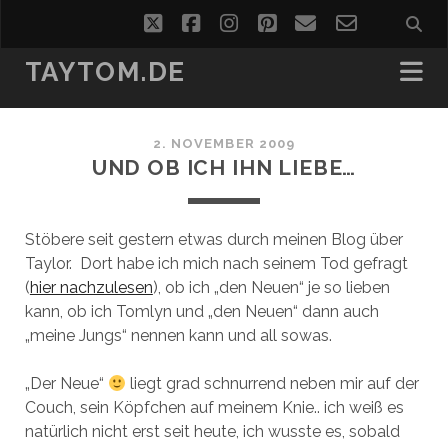
twitter
facebook
instagram
pinterest
email
email-
form
TAYTOM.DE
2. NOVEMBER 2009
UND OB ICH IHN LIEBE…
Stöbere seit gestern etwas durch meinen Blog über
Taylor. Dort habe ich mich nach seinem Tod gefragt
(
hier nachzulesen
), ob ich „den Neuen“ je so lieben
kann, ob ich Tomlyn und „den Neuen“ dann auch
„meine Jungs“ nennen kann und all sowas.
„Der Neue“
liegt grad schnurrend neben mir auf der
Couch, sein Köpfchen auf meinem Knie.. ich weiß es
natürlich nicht erst seit heute, ich wusste es, sobald