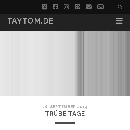
twitter
facebook
instagram
pinterest
email
email-
form
TAYTOM.DE
26. SEPTEMBER 2014
TRÜBE TAGE