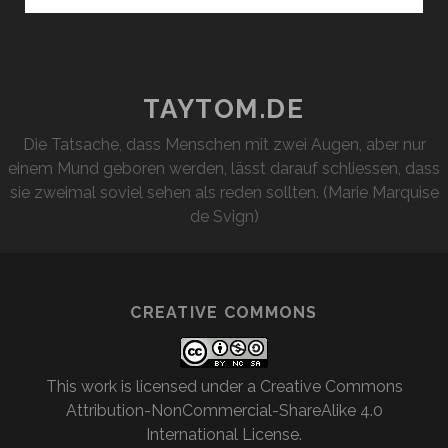
TAYTOM.DE
Die Tatsache, dass Menschen mit zwei Augen, aber nur
einem Mund geboren werden, lässt darauf schliessen, dass
sie zweimal soviel sehen als reden sollten. (Marie Marquise
de Svign)
CREATIVE COMMONS
This work is licensed under a
Creative Commons
Attribution-NonCommercial-ShareAlike 4.0
International License
.