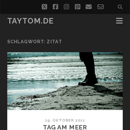
twitter
facebook
instagram
pinterest
email
email-
form
TAYTOM.DE
SCHLAGWORT:
ZITAT
19. OKTOBER 2011
TAG AM MEER