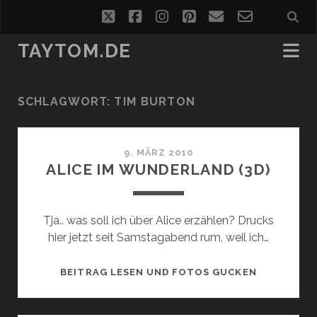
twitter
facebook
instagram
pinterest
email
email-
form
TAYTOM.DE
SCHLAGWORT:
TIM BURTON
9. MÄRZ 2010
ALICE IM WUNDERLAND (3D)
Tja.. was soll ich über Alice erzählen? Drucks
hier jetzt seit Samstagabend rum, weil ich…
ALICE
BEITRAG LESEN UND FOTOS GUCKEN
IM
WUNDERLA