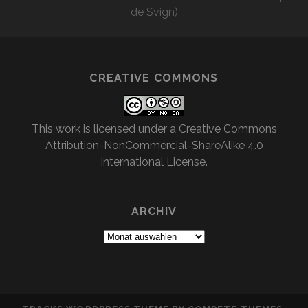
de Svign)
CREATIVE COMMONS
This work is licensed under a
Creative Commons
Attribution-NonCommercial-ShareAlike 4.0
International License
.
ARCHIV
Archiv