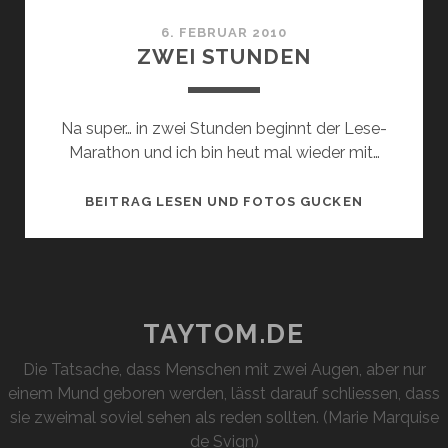
6. FEBRUAR 2010
ZWEI STUNDEN
Na super… in zwei Stunden beginnt der Lese-
Marathon und ich bin heut mal wieder mit…
ZWEI
BEITRAG LESEN UND FOTOS GUCKEN
STUNDEN
TAYTOM.DE
Die Tatsache, dass Menschen mit zwei Augen, aber nur
einem Mund geboren werden, lässt darauf schliessen, dass
sie zweimal soviel sehen als reden sollten. (Marie Marquise
de Svign)