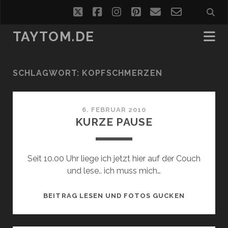
twitter
facebook
instagram
pinterest
email
email-
form
TAYTOM.DE
SCHLAGWORT:
KOPFSCHMERZEN
6. FEBRUAR 2010
KURZE PAUSE
Seit 10.00 Uhr liege ich jetzt hier auf der Couch
und lese.. ich muss mich…
KURZE
BEITRAG LESEN UND FOTOS GUCKEN
PAUSE