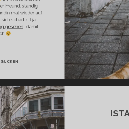
mer Freund, ständig
undin mal wieder auf
ich scharte. Tja..
Tag gesehen
.. damit
ich
ISTANBULS
 GUCKEN
KATZEN
IST