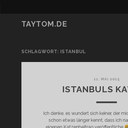
TAYTOM.DE
SCHLAGWORT:
ISTANBUL
11. MAI 2015
ISTANBULS K
Ich denke, es wundert sich keiner, der m
schon etwas länger kennt, dass ich na
eigenen Katzenbeitrag veröffentliche