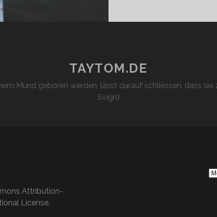
TAYTOM.DE
em Mund geboren werden, lässt darauf schliessen, dass sie z
Svign)
S
Ar
mons Attribution-
ional License
.