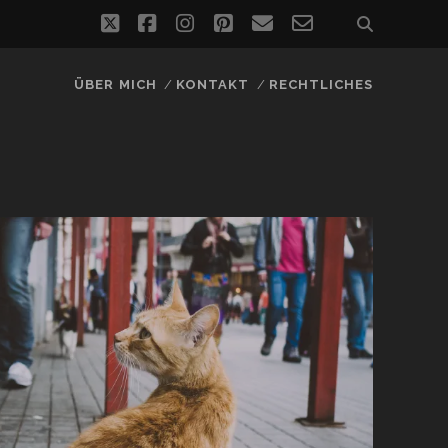
twitter
facebook
instagram
pinterest
email
email-
form
ÜBER MICH
KONTAKT
RECHTLICHES