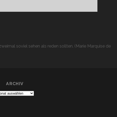
–
TAG
1
weimal soviel sehen als reden sollten. (Marie Marquise de
ARCHIV
chiv