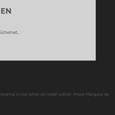
HEN
Sicherheit…
HEN
weimal soviel sehen als reden sollten. (Marie Marquise de