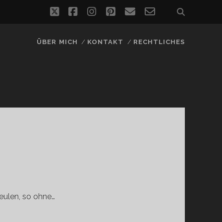
twitter
facebook
instagram
pinterest
email
email-
form
ÜBER MICH
KONTAKT
RECHTLICHES
eulen, so ohne…