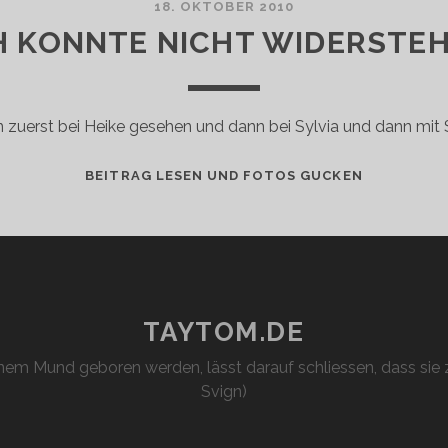
18. OKTOBER 2010
H KONNTE NICHT WIDERSTE
n zuerst bei Heike gesehen und dann bei Sylvia und dann mit 
ICH
BEITRAG LESEN UND FOTOS GUCKEN
KONNTE
NICHT
WIDERSTE
TAYTOM.DE
em Mund geboren werden, lässt darauf schliessen, dass sie z
Svign)