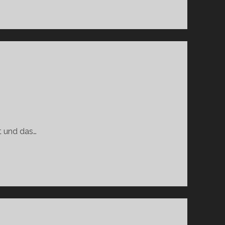
ER!
t und das…
E!