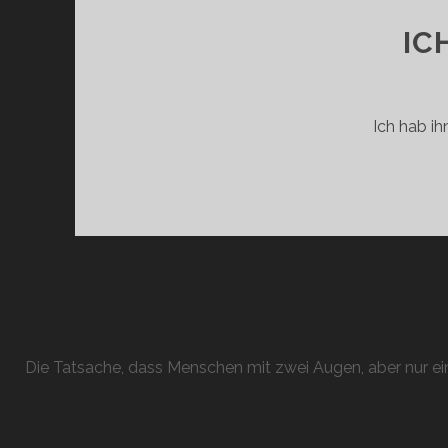
IC
Ich hab ih
Die Tatsache, dass Menschen mit zwei Augen, aber nur ein