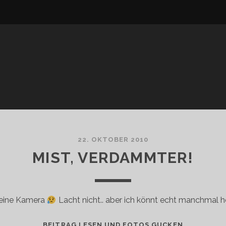
22. OKTOBER 2010
MIST, VERDAMMTER!
meine Kamera
Lacht nicht.. aber ich könnt echt manchmal h
MIST,
BEITRAG LESEN UND FOTOS GUCKEN