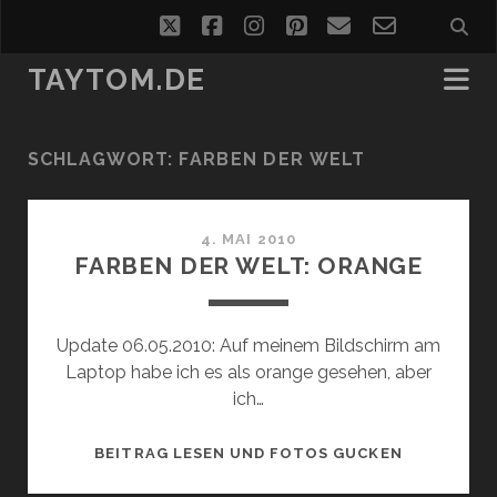
twitter
facebook
instagram
pinterest
email
email-
form
TAYTOM.DE
SCHLAGWORT:
FARBEN DER WELT
4. MAI 2010
FARBEN DER WELT: ORANGE
Update 06.05.2010: Auf meinem Bildschirm am
Laptop habe ich es als orange gesehen, aber
ich…
FARBEN
BEITRAG LESEN UND FOTOS GUCKEN
DER