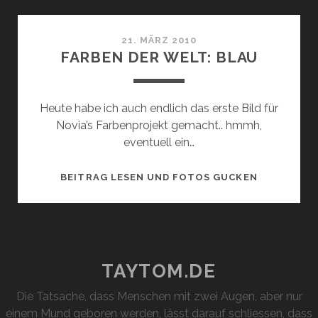
WELT:
ORANGE
21. MÄRZ 2010
FARBEN DER WELT: BLAU
Heute habe ich auch endlich das erste Bild für
Novia’s Farbenprojekt gemacht.. hmmh,
eventuell ein…
FARBEN
BEITRAG LESEN UND FOTOS GUCKEN
DER
WELT:
BLAU
TAYTOM.DE
Die Tatsache, dass Menschen mit zwei Augen, aber nur
einem Mund geboren werden, lässt darauf schliessen, dass