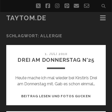
twitter
facebook
instagram
pinterest
email
email-
form
TAYTOM.DE
SCHLAGWORT:
ALLERGIE
1. JULI 2010
DREI AM DONNERSTAG N°25
Heute mache ich mal wieder bei Kirstin’s Drei
am Donnerstag mit. Gab es schon einmal…
DREI
BEITRAG LESEN UND FOTOS GUCKEN
AM
DONNERST