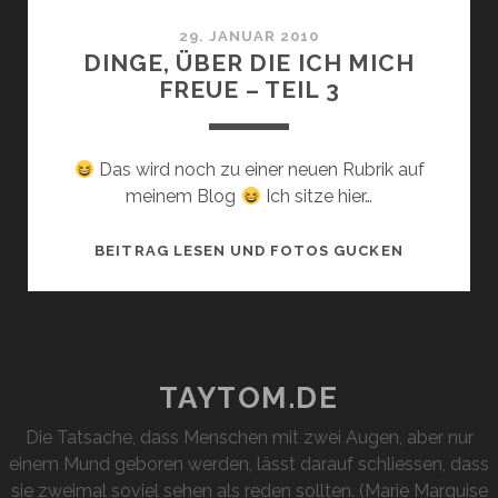
N°25
29. JANUAR 2010
DINGE, ÜBER DIE ICH MICH
FREUE – TEIL 3
Das wird noch zu einer neuen Rubrik auf
meinem Blog
Ich sitze hier…
DINGE,
BEITRAG LESEN UND FOTOS GUCKEN
ÜBER
DIE
ICH
MICH
FREUE
TAYTOM.DE
–
Die Tatsache, dass Menschen mit zwei Augen, aber nur
TEIL
einem Mund geboren werden, lässt darauf schliessen, dass
3
sie zweimal soviel sehen als reden sollten. (Marie Marquise