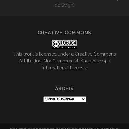
de Svign)
CREATIVE COMMONS
This work is licensed under a
Creative Commons
Attribution-NonCommercial-ShareAlike 4.0
International License
.
ARCHIV
Archiv