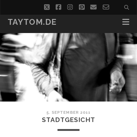
twitter
facebook
instagram
pinterest
email
email-
form
TAYTOM.DE
5. SEPTEMBER 2011
STADTGESICHT