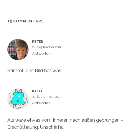
ö
ö
e
g
f
f
ö
e
f
f
f
ö
n
n
f
f
e
e
n
f
t
t
e
n
13 KOMMENTARE
)
)
t
e
)
t
)
PETER
24. September 2011
Antworten
Stimmt, das Bild hat was.
KATJA
19. September 2011
Antworten
Als wäre etwas vom Inneren nach außen gedrungen –
Erschütterung, Unschärfe…