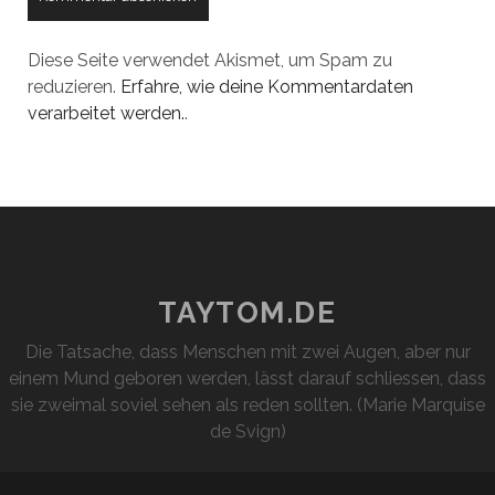
Diese Seite verwendet Akismet, um Spam zu
reduzieren.
Erfahre, wie deine Kommentardaten
verarbeitet werden.
.
TAYTOM.DE
Die Tatsache, dass Menschen mit zwei Augen, aber nur
einem Mund geboren werden, lässt darauf schliessen, dass
sie zweimal soviel sehen als reden sollten. (Marie Marquise
de Svign)