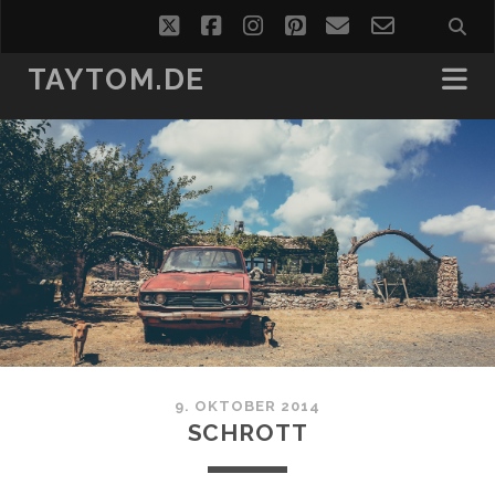
twitter
facebook
instagram
pinterest
email
email-
form
TAYTOM.DE
9. OKTOBER 2014
SCHROTT