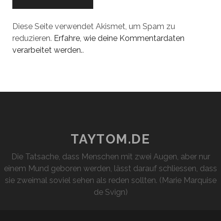
Diese Seite verwendet Akismet, um Spam zu
reduzieren.
Erfahre, wie deine Kommentardaten
verarbeitet werden.
.
TAYTOM.DE
Die Tatsache, dass Menschen mit zwei Augen, aber nur
einem Mund geboren werden, lässt darauf schliessen, dass
sie zweimal soviel sehen als reden sollten. (Marie Marquise
de Svign)