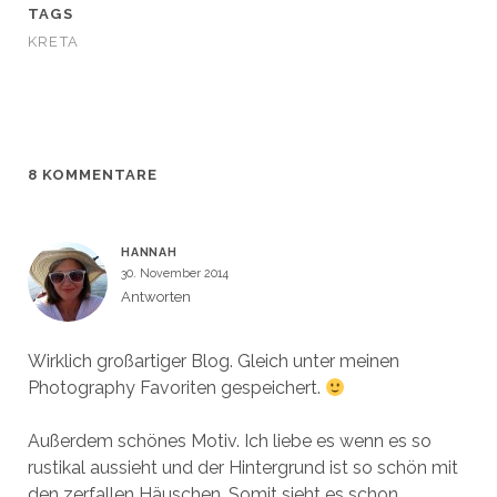
F
F
m
e
TAGS
e
e
F
m
n
n
e
F
KRETA
s
s
n
e
t
t
s
n
e
e
t
s
r
r
e
t
g
g
r
e
e
e
g
r
ö
ö
e
g
f
f
ö
e
f
f
f
ö
n
n
f
f
8 KOMMENTARE
e
e
n
f
t
t
e
n
)
)
t
e
)
t
)
HANNAH
30. November 2014
Antworten
Wirklich großartiger Blog. Gleich unter meinen
Photography Favoriten gespeichert.
Außerdem schönes Motiv. Ich liebe es wenn es so
rustikal aussieht und der Hintergrund ist so schön mit
den zerfallen Häuschen. Somit sieht es schon