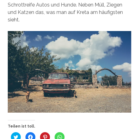
Schrottreife Autos und Hunde. Neben Müll, Ziegen
und Katzen das, was man auf Kreta am häufigsten
sieht.
Teilen ist toll.
K
K
K
K