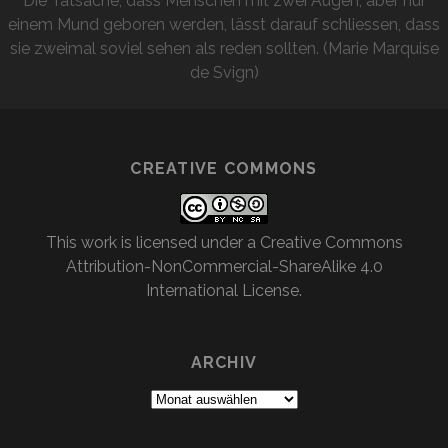
Die Tatsache, dass Menschen mit zwei Augen, aber nur
einem Mund geboren werden, lässt darauf schliessen, dass
sie zweimal soviel sehen als reden sollten. (Marie Marquise
de Svign)
CREATIVE COMMONS
This work is licensed under a
Creative Commons
Attribution-NonCommercial-ShareAlike 4.0
International License
.
ARCHIV
Archiv