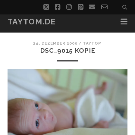
twitter
facebook
instagram
pinterest
email
email-
form
TAYTOM.DE
24. DEZEMBER 2009 /
TAYTOM
DSC_9015 KOPIE