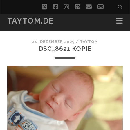
twitter
facebook
instagram
pinterest
email
email-
form
TAYTOM.DE
24. DEZEMBER 2009 /
TAYTOM
DSC_8621 KOPIE