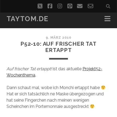
twitter
facebook
instagram
pinterest
email
email-
form
TAYTOM.DE
9. MÄRZ 2010
P52-10: AUF FRISCHER TAT
ERTAPPT
Auf frischer Tat ertappt!
ist das aktuelle
Projekt52-
Wochenthema
.
Dann schaut mal, wobe ich Monchi ertappt habe
Hat er sich tatsächlich ne Maske übergezogen und
hat seine Fingerchen nach meinen wenigen
Scheinchen im Portemonnaie ausgestreckt