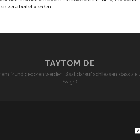
n verarbeitet werden.
.
TAYTOM.DE
em Mund geboren werden, lässt darauf schliessen, dass sie z
Svign)
S
Ar