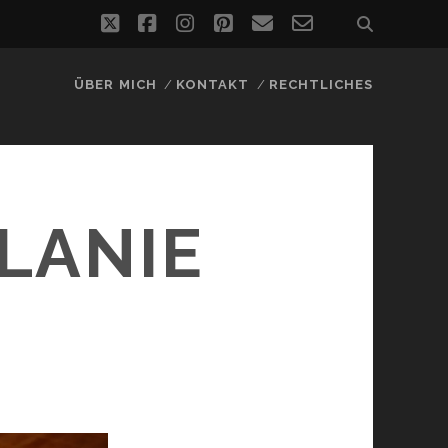
twitter
facebook
instagram
pinterest
email
email-
form
ÜBER MICH
KONTAKT
RECHTLICHES
LANIE