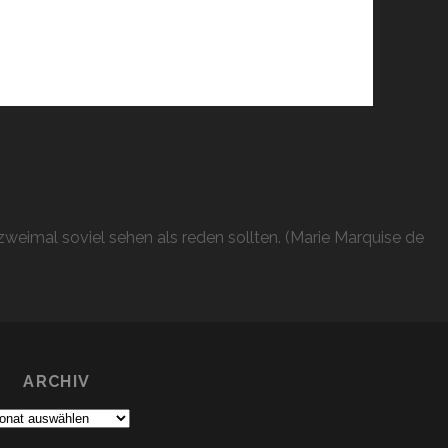
weimal soviel sehen als reden sollten. (Marie Marquise de
ARCHIV
chiv