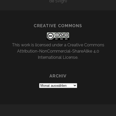
de Svign)
CREATIVE COMMONS
This work is licensed under a
Creative Commons
Attribution-NonCommercial-ShareAlike 4.0
International License
.
ARCHIV
Archiv
TRACKS WORDPRESS THEME
BY COMPETE THEMES.