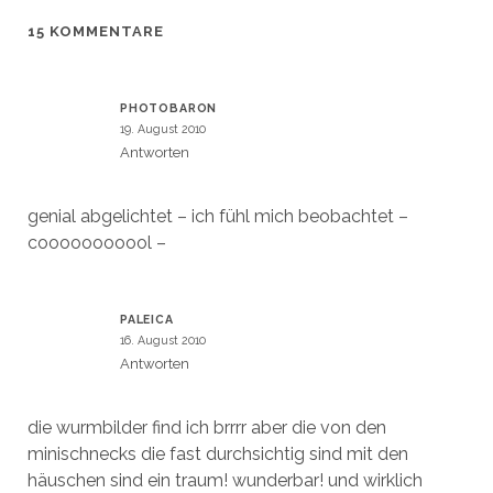
)
)
t
e
)
t
15 KOMMENTARE
)
PHOTOBARON
19. August 2010
Antworten
genial abgelichtet – ich fühl mich beobachtet –
cooooooooool –
PALEICA
16. August 2010
Antworten
die wurmbilder find ich brrrr aber die von den
minischnecks die fast durchsichtig sind mit den
häuschen sind ein traum! wunderbar! und wirklich