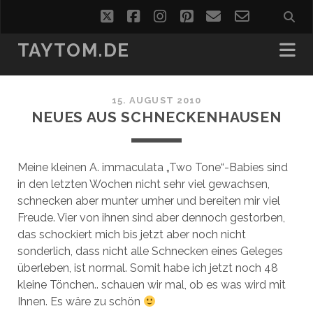
twitter
facebook
instagram
pinterest
email
email-
form
TAYTOM.DE
15. AUGUST 2010
NEUES AUS SCHNECKENHAUSEN
Meine kleinen A. immaculata „Two Tone“-Babies sind
in den letzten Wochen nicht sehr viel gewachsen,
schnecken aber munter umher und bereiten mir viel
Freude. Vier von ihnen sind aber dennoch gestorben,
das schockiert mich bis jetzt aber noch nicht
sonderlich, dass nicht alle Schnecken eines Geleges
überleben, ist normal. Somit habe ich jetzt noch 48
kleine Tönchen.. schauen wir mal, ob es was wird mit
Ihnen. Es wäre zu schön