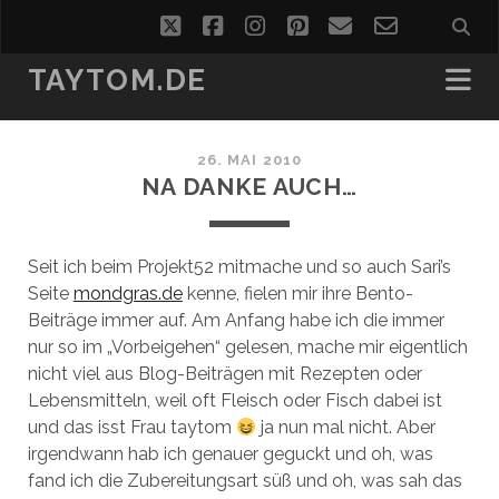
twitter
facebook
instagram
pinterest
email
email-
form
TAYTOM.DE
26. MAI 2010
NA DANKE AUCH…
Seit ich beim Projekt52 mitmache und so auch Sari’s
Seite
mondgras.de
kenne, fielen mir ihre Bento-
Beiträge immer auf. Am Anfang habe ich die immer
nur so im „Vorbeigehen“ gelesen, mache mir eigentlich
nicht viel aus Blog-Beiträgen mit Rezepten oder
Lebensmitteln, weil oft Fleisch oder Fisch dabei ist
und das isst Frau taytom
ja nun mal nicht. Aber
irgendwann hab ich genauer geguckt und oh, was
fand ich die Zubereitungsart süß und oh, was sah das