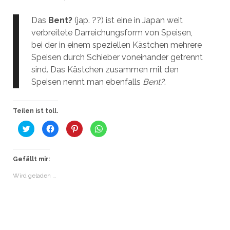
Das
Bent?
(jap. ??) ist eine in Japan weit
verbreitete Darreichungsform von Speisen,
bei der in einem speziellen Kästchen mehrere
Speisen durch Schieber voneinander getrennt
sind. Das Kästchen zusammen mit den
Speisen nennt man ebenfalls
Bent?
.
Teilen ist toll.
K
K
K
K
l
l
l
l
i
i
i
i
c
c
c
c
k
k
k
k
,
,
,
e
Gefällt mir:
u
u
u
n
m
m
m
,
Wird geladen …
ü
a
a
u
b
u
u
m
e
f
f
a
r
F
P
u
T
a
i
f
w
c
n
W
i
e
t
h
t
b
e
a
t
o
r
t