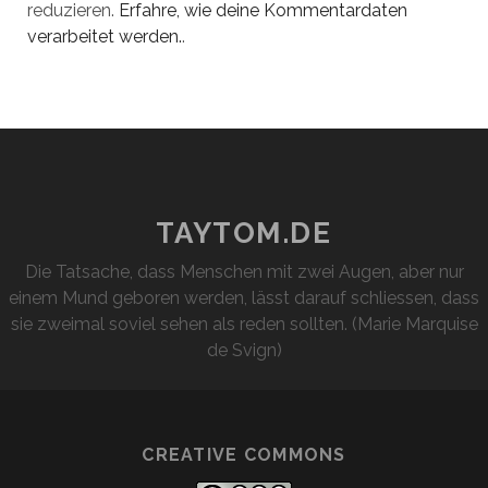
reduzieren.
Erfahre, wie deine Kommentardaten
verarbeitet werden.
.
TAYTOM.DE
Die Tatsache, dass Menschen mit zwei Augen, aber nur
einem Mund geboren werden, lässt darauf schliessen, dass
sie zweimal soviel sehen als reden sollten. (Marie Marquise
de Svign)
CREATIVE COMMONS