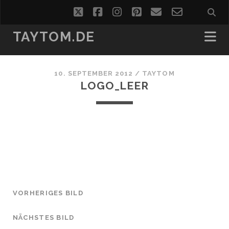
twitter
facebook
instagram
pinterest
email
email-
form
TAYTOM.DE
10. SEPTEMBER 2012 /
TAYTOM
LOGO_LEER
VORHERIGES BILD
NÄCHSTES BILD