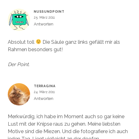
ö
ö
e
g
f
f
ö
e
f
f
f
ö
n
n
f
f
NUSSUNDPOINT
e
e
n
f
25. März 2011
t
t
e
n
)
)
t
e
Antworten
)
t
)
Absolut toll
Die Säule ganz links gefällt mir als
Rahmen besonders gut!
Der Point.
TERRAGINA
24. März 2011
Antworten
Merkwürdig, ich habe im Moment auch so gar keine
Lust mit der Knipse raus zu gehen. Meine liebsten
Motive sind die Miezen. Und die fotografiere ich auch
jeden Tag. Liegt vielleicht an der doofen