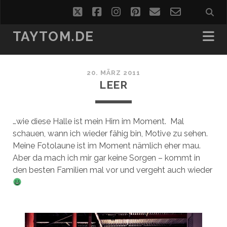
twitter
facebook
instagram
pinterest
email
email-
form
TAYTOM.DE
20. MÄRZ 2011
LEER
…wie diese Halle ist mein Hirn im Moment. Mal
schauen, wann ich wieder fähig bin, Motive zu sehen.
Meine Fotolaune ist im Moment nämlich eher mau.
Aber da mach ich mir gar keine Sorgen – kommt in
den besten Familien mal vor und vergeht auch wieder