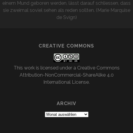
einem Mund geboren werden, lässt darauf schliessen, dass
sie zweimal soviel sehen als reden sollten. (Marie Marquise
de Svign)
CREATIVE COMMONS
This work is licensed under a
Creative Commons
Attribution-NonCommercial-ShareAlike 4.0
International License
.
ARCHIV
Archiv