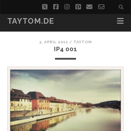
twitter
facebook
instagram
pinterest
email
email-
form
TAYTOM.DE
3. APRIL 2012 /
TAYTOM
IP4 001