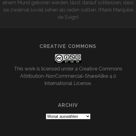
einem Mund geboren werden, lässt darauf schliessen, dass
sie zweimal soviel sehen als reden sollten. (Marie Marquise
de Svign)
CREATIVE COMMONS
This work is licensed under a
Creative Commons
Attribution-NonCommercial-ShareAlike 4.0
International License
.
ARCHIV
Archiv