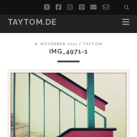
twitter
facebook
instagram
pinterest
email
email-
form
TAYTOM.DE
8. NOVEMBER 2011 /
TAYTOM
IMG_4971-1