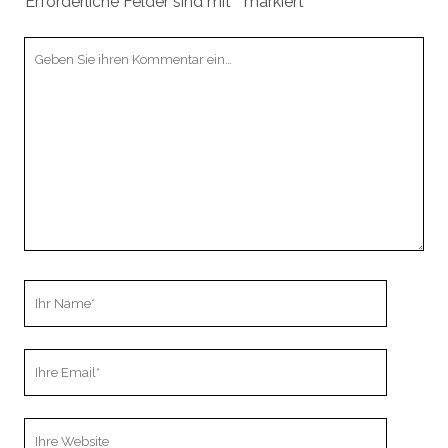
Erforderliche Felder sind mit
*
markiert
Ihr
Kommentar
Ihr
Name
Ihre
Email
Webseiten